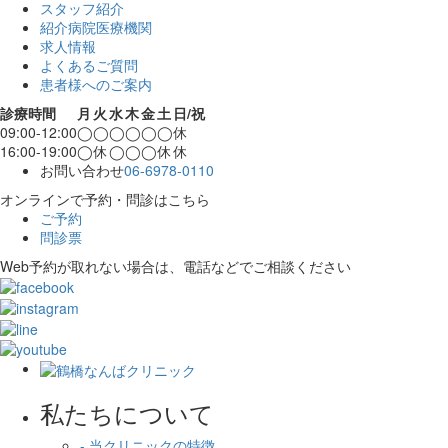
スタッフ紹介
紹介病院医療機関
求人情報
よくあるご質問
患者様へのご案内
診療時間
月
火
水
木
金
土
日/祝
09:00-12:00
◯
◯
◯
◯
◯
◯
休
16:00-19:00
◯
休
◯
◯
◯
休
休
お問い合わせ
06-6978-0110
オンラインで予約・問診はこちら
ご予約
問診票
Web予約が取れない場合は、電話などでご相談ください
私たちについて
- 当クリニックの特徴