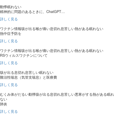
動悸
眠れない
精神的に問題のあるときに、ChatGPT…
詳しく見る
ワクチン情報
咳が出る
喉が痛い
息切れ
息苦しい
熱がある
眠れない
熱中症予防を
詳しく見る
ワクチン情報
咳が出る
喉が痛い
息切れ
息苦しい
熱がある
眠れない
RSウィルスワクチンについて
詳しく見る
咳が出る
息切れ
息苦しい
眠れない
難治性喘息（気管支喘息）と医療費
詳しく見る
むくみ
体がだるい
動悸
咳が出る
息切れ
息苦しい
悪寒がする
熱がある
眠れ
ない
肺炎
詳しく見る