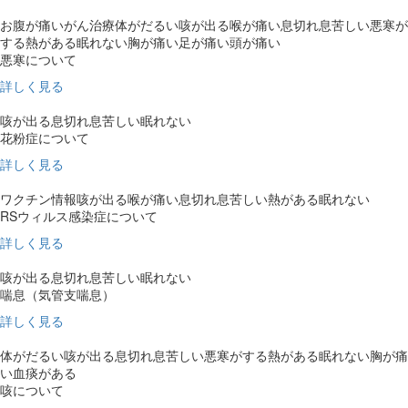
お腹が痛い
がん治療
体がだるい
咳が出る
喉が痛い
息切れ
息苦しい
悪寒が
する
熱がある
眠れない
胸が痛い
足が痛い
頭が痛い
悪寒について
詳しく見る
咳が出る
息切れ
息苦しい
眠れない
花粉症について
詳しく見る
ワクチン情報
咳が出る
喉が痛い
息切れ
息苦しい
熱がある
眠れない
RSウィルス感染症について
詳しく見る
咳が出る
息切れ
息苦しい
眠れない
喘息（気管支喘息）
詳しく見る
体がだるい
咳が出る
息切れ
息苦しい
悪寒がする
熱がある
眠れない
胸が痛
い
血痰がある
咳について