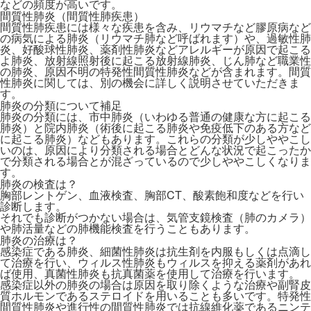
などの頻度が高いです。
間質性肺炎（間質性肺疾患）
間質性肺疾患には様々な疾患を含み、リウマチなど膠原病など
の病気による肺炎（リウマチ肺など呼ばれます）や、過敏性肺
炎、好酸球性肺炎、薬剤性肺炎などアレルギーが原因で起こる
よ肺炎、放射線照射後に起こる放射線肺炎、じん肺など職業性
の肺炎、原因不明の特発性間質性肺炎などが含まれます。間質
性肺炎に関しては、別の機会に詳しく説明させていただきま
す。
肺炎の分類について補足
肺炎の分類には、市中肺炎（いわゆる普通の健康な方に起こる
肺炎）と院内肺炎（術後に起こる肺炎や免疫低下のある方など
に起こる肺炎）などもあります。これらの分類が少しややこし
いのは、原因により分類される場合とどんな状況で起こったか
で分類される場合とが混ざっているので少しややこしくなりま
す。
肺炎の検査は？
胸部レントゲン、血液検査、胸部CT、酸素飽和度などを行い
診断します。
それでも診断がつかない場合は、気管支鏡検査（肺のカメラ）
や肺活量などの肺機能検査を行うこともあります。
肺炎の治療は？
感染症である肺炎、細菌性肺炎は抗生剤を内服もしくは点滴し
て治療を行い、ウィルス性肺炎もウィルスを抑える薬剤があれ
ば使用、真菌性肺炎も抗真菌薬を使用して治療を行います。
感染症以外の肺炎の場合は原因を取り除くような治療や副腎皮
質ホルモンであるステロイドを用いることも多いです。特発性
間質性肺炎や進行性の間質性肺炎では抗線維化薬であるニンテ