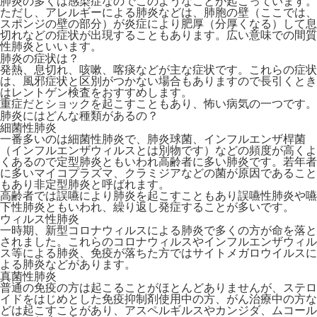
肺炎の多くは感染症なのでこのようなことが起こっています。
ただし、アレルギーによる肺炎などは、肺胞の壁（ここでは、
スポンジの壁の部分）が炎症により肥厚（分厚くなる）して息
切れなどの症状が出現することもあります。広い意味での間質
性肺炎といいます。
肺炎の症状は？
発熱、息切れ、咳嗽、喀痰などが主な症状です。これらの症状
は、風邪症状と区別がつかない場合もありますので長引くとき
はレントゲン検査をおすすめします。
重症だとショックを起こすこともあり、怖い病気の一つです。
肺炎にはどんな種類があるの？
細菌性肺炎
一番多いのは細菌性肺炎で、肺炎球菌、インフルエンザ桿菌
（インフルエンザウィルスとは別物です）などの頻度が高くよ
くあるので定型肺炎ともいわれ高齢者に多い肺炎です。若年者
に多いマイコプラズマ、クラミジアなどの菌が原因であること
もあり非定型肺炎と呼ばれます。
高齢者では誤嚥により肺炎を起こすこともあり誤嚥性肺炎や嚥
下性肺炎ともいわれ、繰り返し発症することが多いです。
ウィルス性肺炎
一時期、新型コロナウィルスによる肺炎で多くの方が命を落と
されました。これらのコロナウィルスやインフルエンザウィル
ス等による肺炎、免疫が落ちた方ではサイトメガロウイルスに
よる肺炎などがあります。
真菌性肺炎
普通の免疫の方は起こることがほとんどありませんが、ステロ
イドをはじめとした免疫抑制剤使用中の方、がん治療中の方な
どは起こすことがあり、アスペルギルスやカンジダ、ムコール