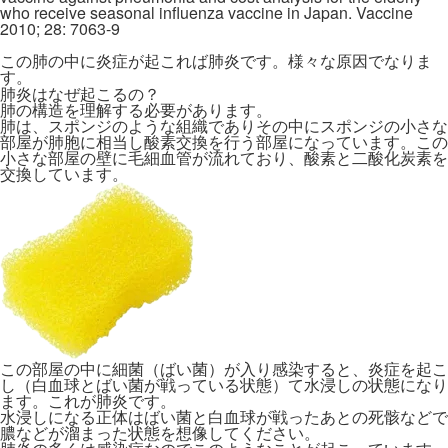
who receive seasonal influenza vaccine in Japan. Vaccine
2010; 28: 7063-9
この肺の中に炎症が起これば肺炎です。様々な原因でなりま
す。
肺炎はなぜ起こるの？
肺の構造を理解する必要があります。
肺は、スポンジのような組織でありその中にスポンジの小さな
部屋が肺胞に相当し酸素交換を行う部屋になっています。この
小さな部屋の壁に毛細血管が流れており、酸素と二酸化炭素を
交換しています。
この部屋の中に細菌（ばい菌）が入り感染すると、炎症を起こ
し（白血球とばい菌が戦っている状態）て水浸しの状態になり
ます。これが肺炎です。
水浸しになる正体はばい菌と白血球が戦ったあとの死骸などで
膿などが溜まった状態を想像してください。