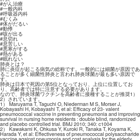
#がん治療
#一般内科
#呼吸器内科
#むくみ
#体がだるい
#動悸
#咳が出る
#息切れ
#息苦しい
#悪寒がする
#熱がある
#眠れない
肺炎とは？
肺に炎症が起こる病気の総称です。一般的には細菌が原因であ
ることが多く細菌性肺炎と言われ肺炎球菌が最も多い原因で
す。
肺炎は日本で死因の第5位となっており、上位に位置してお
り、高齢者では特に注意する必要があります。
なので、肺炎球菌ワクチンを高齢者に接種することが推奨1）
2）されています。
1） Maruyama T, Taguchi O, Niederman M S, Morser J,
Kobayashi H, Kobayashi T, et al: Efficacy of 23- valent
pneumococcal vaccine in preventing pneumonia and improving
survival in nursing home residents : double blind, randomized
and placebo controlled trial. BMJ 2010; 340: c1004
2） Kawakami K, Ohkusa Y, Kuroki R, Tanaka T, Koyama K,
Harada Y, et al: Effectiveness of pneumococcal polysaccharide
vaccine against pneumonia and cost analysis for the elderly