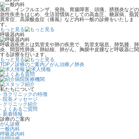
風邪、インフルエンザ、発熱、胃腸障害、頭痛、膀胱炎などの
急性疾患をはじめ、生活習慣病としての高血圧、糖尿病、脂質
異常症、高尿酸血症（痛風）など内科一般の診療をいたしま
す。
もっと見る
呼吸器内科
呼吸器疾患とは気管支や肺の疾患で、気管支喘息、肺気腫、肺
炎、間質性肺炎、肺結核、肺がん、胸膜中皮腫など呼吸器に関
する診療を行います。
もっと見る
TOP
／
診療のご案内
／
がん治療
／
肺炎
私たちについて
- 当クリニックの特徴
- 院長メッセージ
- クリニック紹介
- よくあるご質問
- 新着情報
診療のご案内
がん診療
一般内科
呼吸器内科
訪問診療