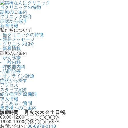
当クリニックの特徴
診療のご案内
クリニック紹介
症状から探す
新着情報
私たちについて
- 当クリニックの特徴
- 院長メッセージ
- クリニック紹介
- 新着情報
診療のご案内
- がん診療
- 一般内科
- 呼吸器内科
- 訪問診療
- オンライン診療
症状から探す
アクセス
スタッフ紹介
紹介病院医療機関
求人情報
よくあるご質問
患者様へのご案内
診療時間
月
火
水
木
金
土
日/祝
09:00-12:00
◯
◯
◯
◯
◯
◯
休
16:00-19:00
◯
休
◯
◯
◯
休
休
お問い合わせ
06-6978-0110