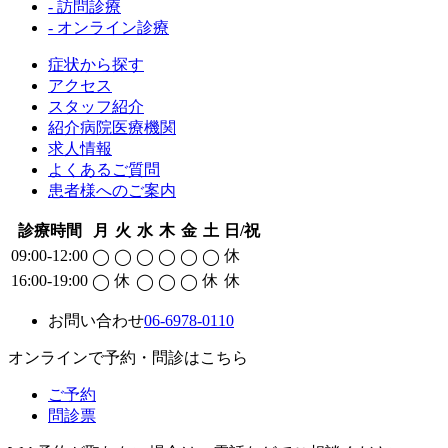
- 訪問診療
- オンライン診療
症状から探す
アクセス
スタッフ紹介
紹介病院医療機関
求人情報
よくあるご質問
患者様へのご案内
診療時間
月
火
水
木
金
土
日/祝
09:00-12:00
休
◯
◯
◯
◯
◯
◯
16:00-19:00
休
休
休
◯
◯
◯
◯
お問い合わせ
06-6978-0110
オンラインで予約・問診はこちら
ご予約
問診票