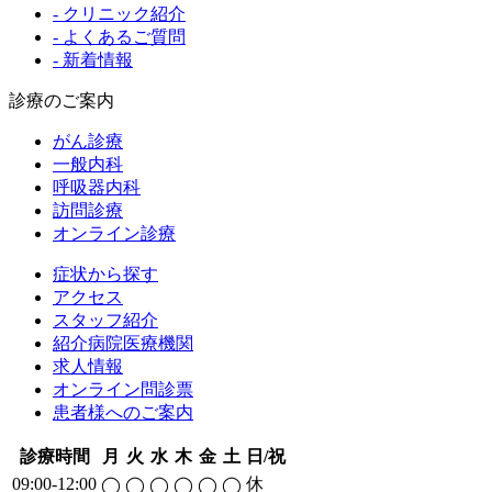
- クリニック紹介
- よくあるご質問
- 新着情報
診療のご案内
がん診療
一般内科
呼吸器内科
訪問診療
オンライン診療
症状から探す
アクセス
スタッフ紹介
紹介病院医療機関
求人情報
オンライン問診票
患者様へのご案内
診療時間
月
火
水
木
金
土
日/祝
09:00-12:00
休
◯
◯
◯
◯
◯
◯