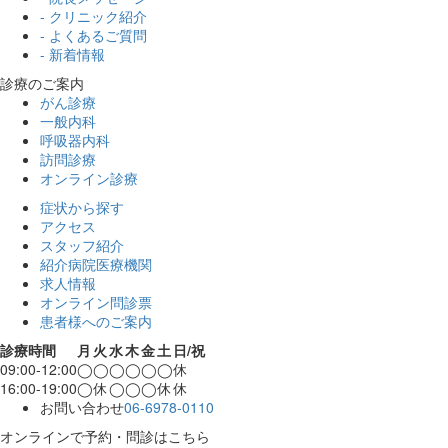
- クリニック紹介
- よくあるご質問
- 新着情報
診療のご案内
がん診療
一般内科
呼吸器内科
訪問診療
オンライン診療
症状から探す
アクセス
スタッフ紹介
紹介病院医療機関
求人情報
オンライン問診票
患者様へのご案内
診療時間
月
火
水
木
金
土
日/祝
09:00-12:00
◯
◯
◯
◯
◯
◯
休
16:00-19:00
◯
休
◯
◯
◯
休
休
お問い合わせ
06-6978-0110
オンラインで予約・問診はこちら