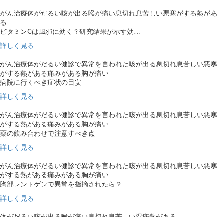
がん治療
体がだるい
咳が出る
喉が痛い
息切れ
息苦しい
悪寒がする
熱があ
る
ビタミンCは風邪に効く？研究結果が示す効…
詳しく見る
がん治療
体がだるい
健診で異常を言われた
咳が出る
息切れ
息苦しい
悪寒
がする
熱がある
痛みがある
胸が痛い
病院に行くべき症状の目安
詳しく見る
がん治療
体がだるい
健診で異常を言われた
咳が出る
息切れ
息苦しい
悪寒
がする
熱がある
痛みがある
胸が痛い
薬の飲み合わせで注意すべき点
詳しく見る
がん治療
体がだるい
健診で異常を言われた
咳が出る
息切れ
息苦しい
悪寒
がする
熱がある
痛みがある
胸が痛い
胸部レントゲンで異常を指摘されたら？
詳しく見る
体がだるい
咳が出る
喉が痛い
息切れ
息苦しい
湿疹
熱がある