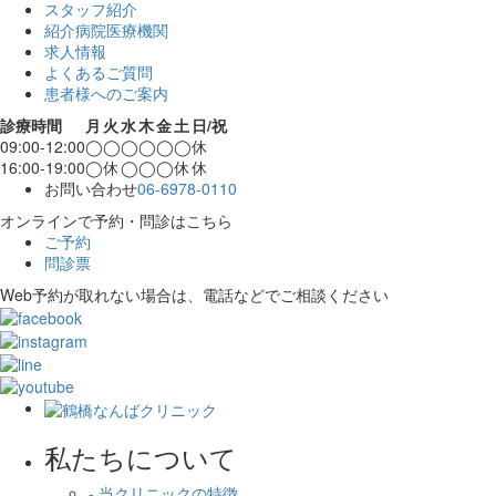
スタッフ紹介
紹介病院医療機関
求人情報
よくあるご質問
患者様へのご案内
診療時間
月
火
水
木
金
土
日/祝
09:00-12:00
◯
◯
◯
◯
◯
◯
休
16:00-19:00
◯
休
◯
◯
◯
休
休
お問い合わせ
06-6978-0110
オンラインで予約・問診はこちら
ご予約
問診票
Web予約が取れない場合は、電話などでご相談ください
私たちについて
- 当クリニックの特徴