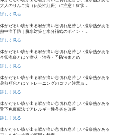
大人のりんご病（伝染性紅斑）に注意！症状…
詳しく見る
体がだるい
咳が出る
喉が痛い
息切れ
息苦しい
湿疹
熱がある
熱中症予防｜脱水対策と水分補給のポイント…
詳しく見る
体がだるい
咳が出る
喉が痛い
息切れ
息苦しい
湿疹
熱がある
帯状疱疹とは？症状・治療・予防法まとめ
詳しく見る
体がだるい
咳が出る
喉が痛い
息切れ
息苦しい
湿疹
熱がある
暑熱順化とは？トレーニングのコツと注意点…
詳しく見る
体がだるい
咳が出る
喉が痛い
息切れ
息苦しい
湿疹
熱がある
舌下免疫療法でアレルギー性鼻炎を改善！
詳しく見る
体がだるい
咳が出る
喉が痛い
息切れ
息苦しい
湿疹
熱がある
アレルギー検査で原因を特定！