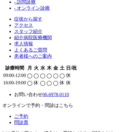
- 訪問診療
- オンライン診療
症状から探す
アクセス
スタッフ紹介
紹介病院医療機関
求人情報
よくあるご質問
患者様へのご案内
診療時間
月
火
水
木
金
土
日/祝
09:00-12:00
休
◯
◯
◯
◯
◯
◯
16:00-19:00
休
休
休
◯
◯
◯
◯
お問い合わせ
06-6978-0110
オンラインで予約・問診はこちら
ご予約
問診票