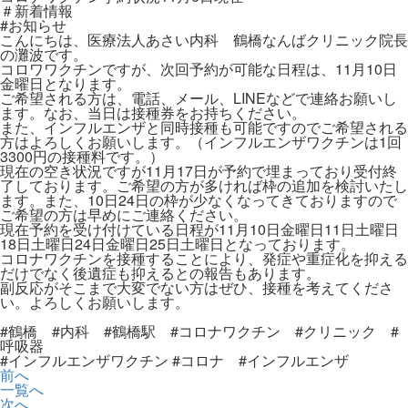
＃新着情報
#お知らせ
こんにちは、医療法人あさい内科 鶴橋なんばクリニック院長
の灘波です。
コロワワクチンですが、次回予約が可能な日程は、11月10日
金曜日となります。
ご希望される方は、電話、メール、LINEなどで連絡お願いし
ます。なお、当日は接種券をお持ちください。
また、インフルエンザと同時接種も可能ですのでご希望される
方はよろしくお願いします。（インフルエンザワクチンは1回
3300円の接種料です。）
現在の空き状況ですが11月17日が予約で埋まっており受付終
了しております。ご希望の方が多ければ枠の追加を検討いたし
ます。また、10日24日の枠が少なくなってきておりますので
ご希望の方は早めにご連絡ください。
現在予約を受け付けている日程が11月10日金曜日11日土曜日
18日土曜日24日金曜日25日土曜日となっております。
コロナワクチンを接種することにより、発症や重症化を抑える
だけでなく後遺症も抑えるとの報告もあります。
副反応がそこまで大変でない方はぜひ、接種を考えてくださ
い。よろしくお願いします。
#鶴橋 #内科 #鶴橋駅 #コロナワクチン #クリニック #
呼吸器
#インフルエンザワクチン #コロナ #インフルエンザ
前へ
一覧へ
次へ