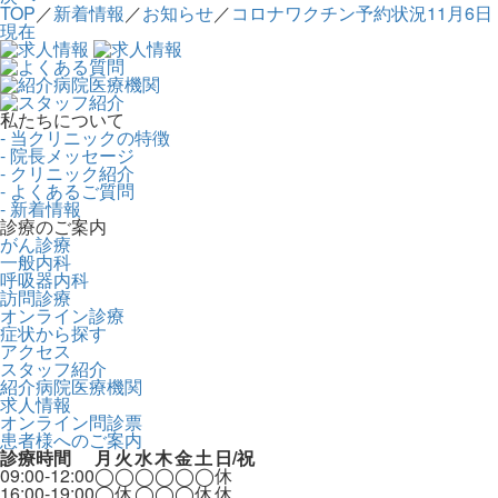
TOP
／
新着情報
／
お知らせ
／
コロナワクチン予約状況11月6日
現在
私たちについて
- 当クリニックの特徴
- 院長メッセージ
- クリニック紹介
- よくあるご質問
- 新着情報
診療のご案内
がん診療
一般内科
呼吸器内科
訪問診療
オンライン診療
症状から探す
アクセス
スタッフ紹介
紹介病院医療機関
求人情報
オンライン問診票
患者様へのご案内
診療時間
月
火
水
木
金
土
日/祝
09:00-12:00
◯
◯
◯
◯
◯
◯
休
16:00-19:00
◯
休
◯
◯
◯
休
休