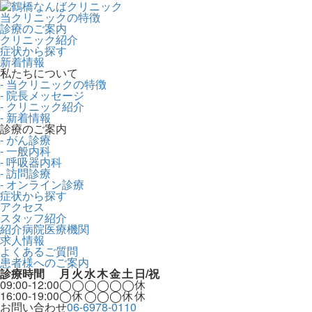
当クリニックの特徴
診療のご案内
クリニック紹介
症状から探す
新着情報
私たちについて
- 当クリニックの特徴
- 院長メッセージ
- クリニック紹介
- 新着情報
診療のご案内
- がん診療
- 一般内科
- 呼吸器内科
- 訪問診療
- オンライン診療
症状から探す
アクセス
スタッフ紹介
紹介病院医療機関
求人情報
よくあるご質問
患者様へのご案内
診療時間
月
火
水
木
金
土
日/祝
09:00-12:00
◯
◯
◯
◯
◯
◯
休
16:00-19:00
◯
休
◯
◯
◯
休
休
お問い合わせ
06-6978-0110