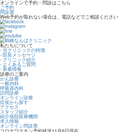
オンラインで予約・問診はこちら
ご予約
問診票
Web予約が取れない場合は、電話などでご相談ください
私たちについて
- 当クリニックの特徴
- 院長メッセージ
- クリニック紹介
- よくあるご質問
- 新着情報
診療のご案内
がん診療
一般内科
呼吸器内科
訪問診療
オンライン診療
症状から探す
アクセス
スタッフ紹介
紹介病院医療機関
求人情報
オンライン問診票
コロナワクチン予約状況11月6日現在