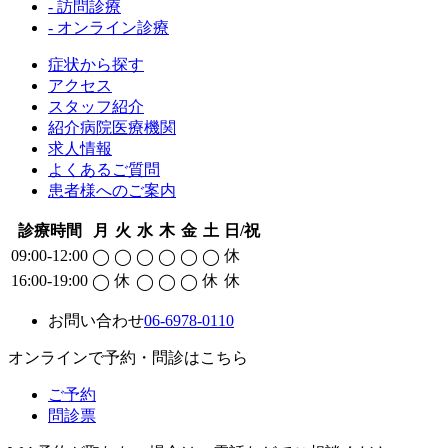
- 訪問診療
- オンライン診療
症状から探す
アクセス
スタッフ紹介
紹介病院医療機関
求人情報
よくあるご質問
患者様へのご案内
診療時間
月
火
水
木
金
土
日/祝
09:00-12:00
休
◯
◯
◯
◯
◯
◯
16:00-19:00
休
休
休
◯
◯
◯
◯
お問い合わせ
06-6978-0110
オンラインで予約・問診はこちら
ご予約
問診票