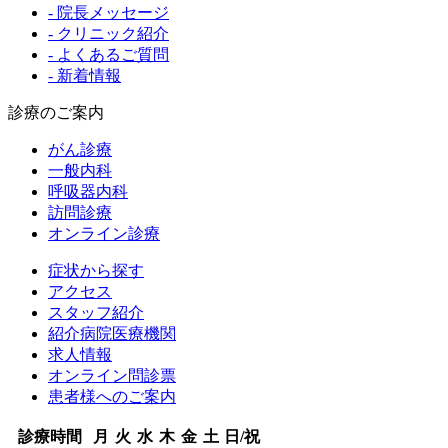
- 院長メッセージ
- クリニック紹介
- よくあるご質問
- 新着情報
診療のご案内
がん診療
一般内科
呼吸器内科
訪問診療
オンライン診療
症状から探す
アクセス
スタッフ紹介
紹介病院医療機関
求人情報
オンライン問診票
患者様へのご案内
診療時間
月
火
水
木
金
土
日/祝