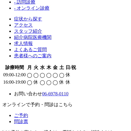
- 訪問診療
- オンライン診療
症状から探す
アクセス
スタッフ紹介
紹介病院医療機関
求人情報
よくあるご質問
患者様へのご案内
診療時間
月
火
水
木
金
土
日/祝
09:00-12:00
休
◯
◯
◯
◯
◯
◯
16:00-19:00
休
休
休
◯
◯
◯
◯
お問い合わせ
06-6978-0110
オンラインで予約・問診はこちら
ご予約
問診票