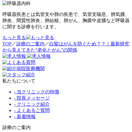
呼吸器疾患とは気管支や肺の疾患で、気管支喘息、肺気腫、
肺炎、間質性肺炎、肺結核、肺がん、胸膜中皮腫など呼吸器
に関する診療を行います。
もっと見る
TOP
／
診療のご案内
／
白髪はがんを防ぐため？？｜最新研究
から見えてきた“老化とがん”の関係
私たちについて
- 当クリニックの特徴
- 院長メッセージ
- クリニック紹介
- よくあるご質問
- 新着情報
診療のご案内