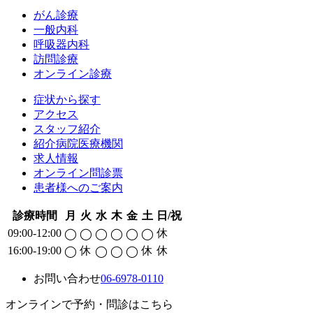
がん診療
一般内科
呼吸器内科
訪問診療
オンライン診療
症状から探す
アクセス
スタッフ紹介
紹介病院医療機関
求人情報
オンライン問診票
患者様へのご案内
診療時間
月
火
水
木
金
土
日/祝
09:00-12:00
休
◯
◯
◯
◯
◯
◯
16:00-19:00
休
休
休
◯
◯
◯
◯
お問い合わせ
06-6978-0110
オンラインで予約・問診はこちら