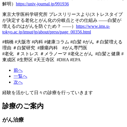
解明）
https://univ-journal.jp/991936
東京大学医科学研究所 プレスリリースより(ストレスタイプ
が決定する老化とがん化の分岐点とその仕組み ――白髪が
増えるのはがんを防ぐため？ ――）
https://www.ims.u-
tokyo.ac.jp/imsut/jp/about/press/page_00356.html
#鶴橋 #大阪市 #内科 #健康コラム #白髪 #がん ＃白髪増える
理由 ＃白髪研究 #腫瘍内科 #がん専門医
#老化 ＃ストレス ＃メラノーマ #老化とがん #白髪と健康 #
東成区 #生野区 #天王寺区 #DHA #EPA
前へ
一覧へ
次へ
経験を活かして日々の診療を行っていきます
診療のご案内
がん治療