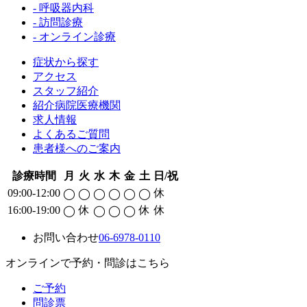
- 呼吸器内科
- 訪問診療
- オンライン診療
症状から探す
アクセス
スタッフ紹介
紹介病院医療機関
求人情報
よくあるご質問
患者様へのご案内
診療時間
月
火
水
木
金
土
日/祝
09:00-12:00
休
◯
◯
◯
◯
◯
◯
16:00-19:00
休
休
休
◯
◯
◯
◯
お問い合わせ
06-6978-0110
オンラインで予約・問診はこちら
ご予約
問診票