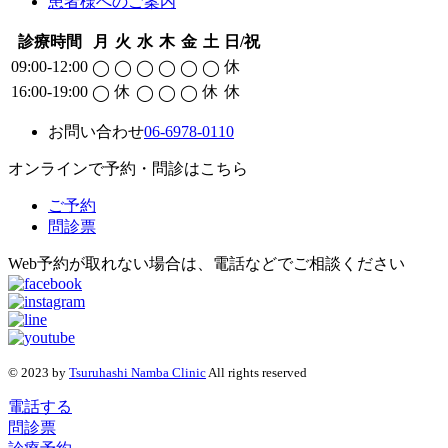
患者様へのご案内
診療時間
月
火
水
木
金
土
日/祝
09:00-12:00
休
◯
◯
◯
◯
◯
◯
16:00-19:00
休
休
休
◯
◯
◯
◯
お問い合わせ
06-6978-0110
オンラインで予約・問診はこちら
ご予約
問診票
Web予約が取れない場合は、電話などでご相談ください
© 2023 by
Tsuruhashi Namba Clinic
All rights reserved
電話する
問診票