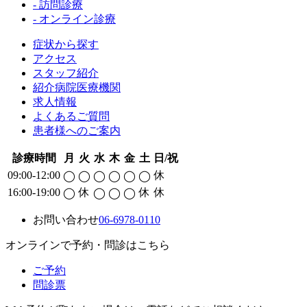
- 訪問診療
- オンライン診療
症状から探す
アクセス
スタッフ紹介
紹介病院医療機関
求人情報
よくあるご質問
患者様へのご案内
診療時間
月
火
水
木
金
土
日/祝
09:00-12:00
休
◯
◯
◯
◯
◯
◯
16:00-19:00
休
休
休
◯
◯
◯
◯
お問い合わせ
06-6978-0110
オンラインで予約・問診はこちら
ご予約
問診票