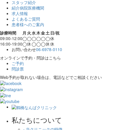
スタッフ紹介
紹介病院医療機関
求人情報
よくあるご質問
患者様へのご案内
診療時間
月
火
水
木
金
土
日/祝
09:00-12:00
◯
◯
◯
◯
◯
◯
休
16:00-19:00
◯
休
◯
◯
◯
休
休
お問い合わせ
06-6978-0110
オンラインで予約・問診はこちら
ご予約
問診票
Web予約が取れない場合は、電話などでご相談ください
私たちについて
- 当クリニックの特徴