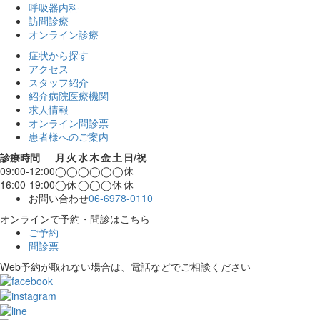
呼吸器内科
訪問診療
オンライン診療
症状から探す
アクセス
スタッフ紹介
紹介病院医療機関
求人情報
オンライン問診票
患者様へのご案内
診療時間
月
火
水
木
金
土
日/祝
09:00-12:00
◯
◯
◯
◯
◯
◯
休
16:00-19:00
◯
休
◯
◯
◯
休
休
お問い合わせ
06-6978-0110
オンラインで予約・問診はこちら
ご予約
問診票
Web予約が取れない場合は、電話などでご相談ください