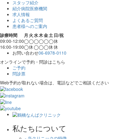
スタッフ紹介
紹介病院医療機関
求人情報
よくあるご質問
患者様へのご案内
診療時間
月
火
水
木
金
土
日/祝
09:00-12:00
◯
◯
◯
◯
◯
◯
休
16:00-19:00
◯
休
◯
◯
◯
休
休
お問い合わせ
06-6978-0110
オンラインで予約・問診はこちら
ご予約
問診票
Web予約が取れない場合は、電話などでご相談ください
私たちについて
- 当クリニックの特徴