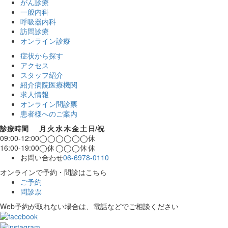
がん診療
一般内科
呼吸器内科
訪問診療
オンライン診療
症状から探す
アクセス
スタッフ紹介
紹介病院医療機関
求人情報
オンライン問診票
患者様へのご案内
診療時間
月
火
水
木
金
土
日/祝
09:00-12:00
◯
◯
◯
◯
◯
◯
休
16:00-19:00
◯
休
◯
◯
◯
休
休
お問い合わせ
06-6978-0110
オンラインで予約・問診はこちら
ご予約
問診票
Web予約が取れない場合は、電話などでご相談ください