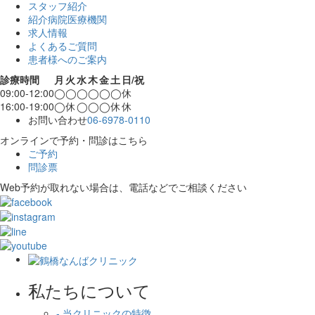
スタッフ紹介
紹介病院医療機関
求人情報
よくあるご質問
患者様へのご案内
診療時間
月
火
水
木
金
土
日/祝
09:00-12:00
◯
◯
◯
◯
◯
◯
休
16:00-19:00
◯
休
◯
◯
◯
休
休
お問い合わせ
06-6978-0110
オンラインで予約・問診はこちら
ご予約
問診票
Web予約が取れない場合は、電話などでご相談ください
私たちについて
- 当クリニックの特徴