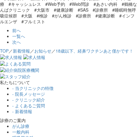
療 #キャッシュレス #Web予約 #Web問診 #あさい内科 #鶴橋な
んばクリニック #大阪市 #健康診断 #SAS #診療所 #睡眠時無呼
吸症候群 #大阪 #検診 #がん検診 #診療所 #健康診断 #インフ
ルエンザ #フルミスト
前へ
一覧へ
次へ
TOP
／
新着情報
／
お知らせ
／
18歳以下、経鼻ワクチンあと僅かです！
私たちについて
- 当クリニックの特徴
- 院長メッセージ
- クリニック紹介
- よくあるご質問
- 新着情報
診療のご案内
がん診療
一般内科