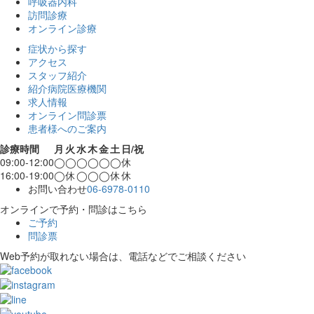
呼吸器内科
訪問診療
オンライン診療
症状から探す
アクセス
スタッフ紹介
紹介病院医療機関
求人情報
オンライン問診票
患者様へのご案内
診療時間
月
火
水
木
金
土
日/祝
09:00-12:00
◯
◯
◯
◯
◯
◯
休
16:00-19:00
◯
休
◯
◯
◯
休
休
お問い合わせ
06-6978-0110
オンラインで予約・問診はこちら
ご予約
問診票
Web予約が取れない場合は、電話などでご相談ください