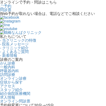
オンラインで予約・問診はこちら
ご予約
問診票
Web予約が取れない場合は、電話などでご相談ください
私たちについて
- 当クリニックの特徴
- 院長メッセージ
- クリニック紹介
- よくあるご質問
- 新着情報
診療のご案内
がん診療
一般内科
呼吸器内科
訪問診療
オンライン診療
症状から探す
アクセス
スタッフ紹介
紹介病院医療機関
求人情報
オンライン問診票
予約枠変更について30分→15分