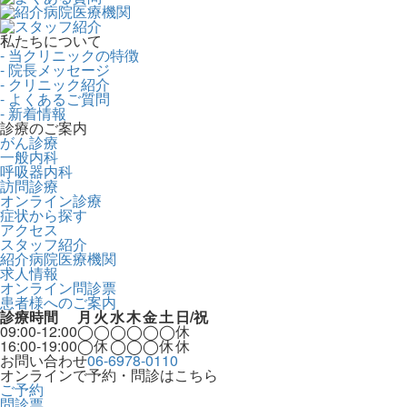
私たちについて
- 当クリニックの特徴
- 院長メッセージ
- クリニック紹介
- よくあるご質問
- 新着情報
診療のご案内
がん診療
一般内科
呼吸器内科
訪問診療
オンライン診療
症状から探す
アクセス
スタッフ紹介
紹介病院医療機関
求人情報
オンライン問診票
患者様へのご案内
診療時間
月
火
水
木
金
土
日/祝
09:00-12:00
◯
◯
◯
◯
◯
◯
休
16:00-19:00
◯
休
◯
◯
◯
休
休
お問い合わせ
06-6978-0110
オンラインで予約・問診はこちら
ご予約
問診票