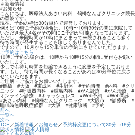
＃新着情報
#お知らせ
こんにちは、医療法人あさい内科 鶴橋なんばクリニック院長
の灘波です。
現在、予約の枠は30分単位で運営しております。
例えば10時ご予約の場合は、10時〜10時30分の間に来院して
いただき最大4名がその間にご予約が可能となっております。
ただし、来院時間が10時にまとまって来院されることも多く
待ち時間が発生することも珍しくありませんでした。
ですので、10月から15分単位の予約にさせていただきます。
ご予約はこちら
10時ご予約の場合は、10時から10時15分の間に受付をお願い
いたします。
少しでも待ち時間を短縮できるように変更を予定しておりま
す。もし、待ち時間が長くなることがあれば30分単位に戻さ
せていただきます。
ご理解・ご協力をお願いいたします。
#鶴橋 #大阪 #東成区 #生野区 #予約時間 #内科 #クリ
ニック #呼吸器内科 #腫瘍内科 #がん診療 #がん治療 #
オンライン診療 #キャッシュレス #Web予約 #Web問診
#あさい内科 #鶴橋なんばクリニック #大阪市 #診療所 #
睡眠時無呼吸症候群 #大阪 #健康診断 #予約
前へ
一覧へ
次へ
TOP
／
新着情報
／
お知らせ
／
予約枠変更について30分→15分