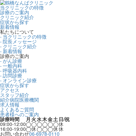
当クリニックの特徴
診療のご案内
クリニック紹介
症状から探す
新着情報
私たちについて
- 当クリニックの特徴
- 院長メッセージ
- クリニック紹介
- 新着情報
診療のご案内
- がん診療
- 一般内科
- 呼吸器内科
- 訪問診療
- オンライン診療
症状から探す
アクセス
スタッフ紹介
紹介病院医療機関
求人情報
よくあるご質問
患者様へのご案内
診療時間
月
火
水
木
金
土
日/祝
09:00-12:00
◯
◯
◯
◯
◯
◯
休
16:00-19:00
◯
休
◯
◯
◯
休
休
お問い合わせ
06-6978-0110