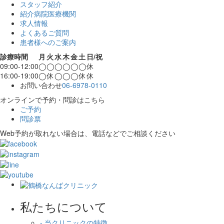
スタッフ紹介
紹介病院医療機関
求人情報
よくあるご質問
患者様へのご案内
診療時間
月
火
水
木
金
土
日/祝
09:00-12:00
◯
◯
◯
◯
◯
◯
休
16:00-19:00
◯
休
◯
◯
◯
休
休
お問い合わせ
06-6978-0110
オンラインで予約・問診はこちら
ご予約
問診票
Web予約が取れない場合は、電話などでご相談ください
私たちについて
- 当クリニックの特徴