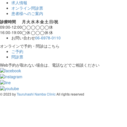
求人情報
オンライン問診票
患者様へのご案内
診療時間
月
火
水
木
金
土
日/祝
09:00-12:00
◯
◯
◯
◯
◯
◯
休
16:00-19:00
◯
休
◯
◯
◯
休
休
お問い合わせ
06-6978-0110
オンラインで予約・問診はこちら
ご予約
問診票
Web予約が取れない場合は、電話などでご相談ください
© 2023 by
Tsuruhashi Namba Clinic
All rights reserved