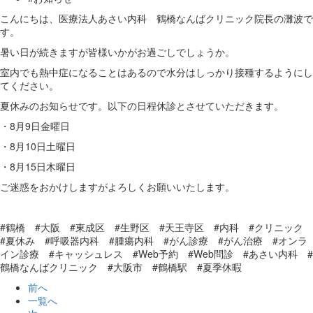
こんにちは、医療法人あさい内科 鶴橋なんばクリニック院長の灘波で
す。
暑い日が続きますが皆様いかがお過ごしでしょうか。
室内でも熱中症になることはあるので水分はしっかり接種するようにし
てください。
夏休みのお知らせです。以下の日程休診とさせていただきます。
・8月9日金曜日
・8月10日土曜日
・8月15日木曜日
ご迷惑をおかけしますがよろしくお願いいたします。
#鶴橋 #大阪 #東成区 #生野区 #天王寺区 #内科 #クリニック
#夏休み #呼吸器内科 #腫瘍内科 #がん診療 #がん治療 #オンラ
イン診療 #キャッシュレス #Web予約 #Web問診 #あさい内科 #
鶴橋なんばクリニック #大阪市 #鶴橋駅 #夏季休暇
前へ
一覧へ