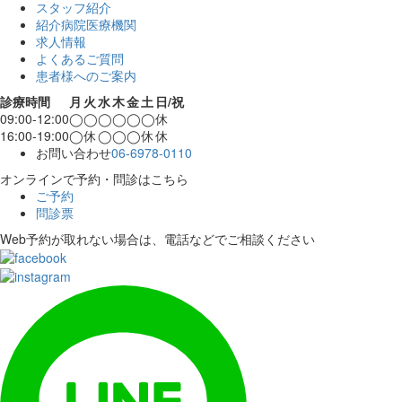
スタッフ紹介
紹介病院医療機関
求人情報
よくあるご質問
患者様へのご案内
診療時間
月
火
水
木
金
土
日/祝
09:00-12:00
◯
◯
◯
◯
◯
◯
休
16:00-19:00
◯
休
◯
◯
◯
休
休
お問い合わせ
06-6978-0110
オンラインで予約・問診はこちら
ご予約
問診票
Web予約が取れない場合は、電話などでご相談ください