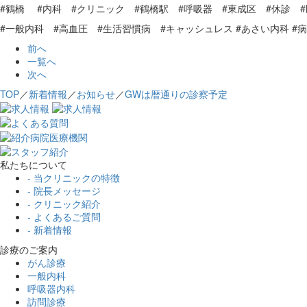
#鶴橋 #内科 #クリニック #鶴橋駅 #呼吸器 #東成区 #休診 
#一般内科 #高血圧 #生活習慣病 #キャッシュレス #あさい内科 #
前へ
一覧へ
次へ
TOP
／
新着情報
／
お知らせ
／
GWは暦通りの診察予定
私たちについて
- 当クリニックの特徴
- 院長メッセージ
- クリニック紹介
- よくあるご質問
- 新着情報
診療のご案内
がん診療
一般内科
呼吸器内科
訪問診療