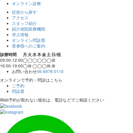
オンライン診療
症状から探す
アクセス
スタッフ紹介
紹介病院医療機関
求人情報
オンライン問診票
患者様へのご案内
診療時間
月
火
水
木
金
土
日/祝
09:00-12:00
◯
◯
◯
◯
◯
◯
休
16:00-19:00
◯
休
◯
◯
◯
休
休
お問い合わせ
06-6978-0110
オンラインで予約・問診はこちら
ご予約
問診票
Web予約が取れない場合は、電話などでご相談ください