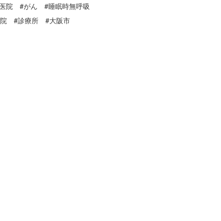
#医院 #がん #睡眠時無呼吸
病院 #診療所 #大阪市