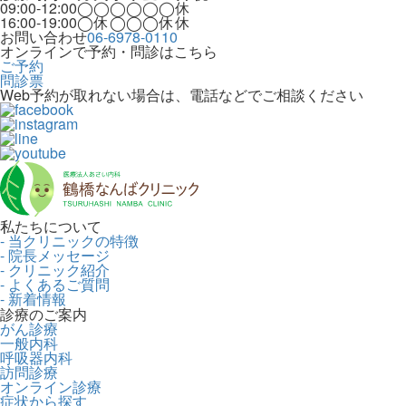
09:00-12:00
◯
◯
◯
◯
◯
◯
休
16:00-19:00
◯
休
◯
◯
◯
休
休
お問い合わせ
06-6978-0110
オンラインで予約・問診はこちら
ご予約
問診票
Web予約が取れない場合は、電話などでご相談ください
私たちについて
- 当クリニックの特徴
- 院長メッセージ
- クリニック紹介
- よくあるご質問
- 新着情報
診療のご案内
がん診療
一般内科
呼吸器内科
訪問診療
オンライン診療
症状から探す