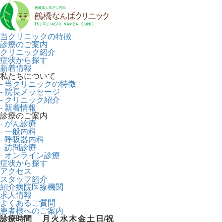
当クリニックの特徴
診療のご案内
クリニック紹介
症状から探す
新着情報
私たちについて
- 当クリニックの特徴
- 院長メッセージ
- クリニック紹介
- 新着情報
診療のご案内
- がん診療
- 一般内科
- 呼吸器内科
- 訪問診療
- オンライン診療
症状から探す
アクセス
スタッフ紹介
紹介病院医療機関
求人情報
よくあるご質問
患者様へのご案内
診療時間
月
火
水
木
金
土
日/祝