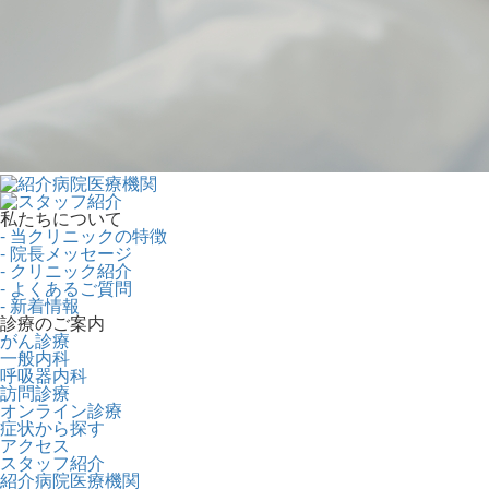
私たちについて
- 当クリニックの特徴
- 院長メッセージ
- クリニック紹介
- よくあるご質問
- 新着情報
診療のご案内
がん診療
一般内科
呼吸器内科
訪問診療
オンライン診療
症状から探す
アクセス
スタッフ紹介
紹介病院医療機関